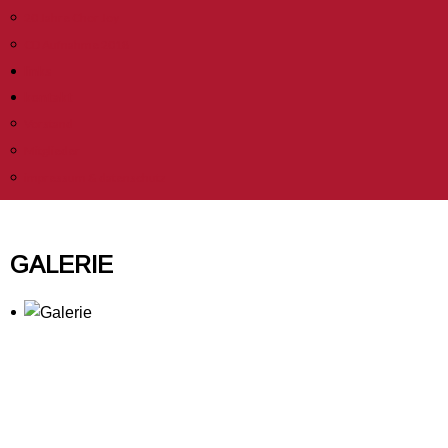
20 Jahre Chor Joy
CD Aufnahme 2018
links
kontakt
Vorstand
Mitglieder
impressum & datenschutz
GALERIE