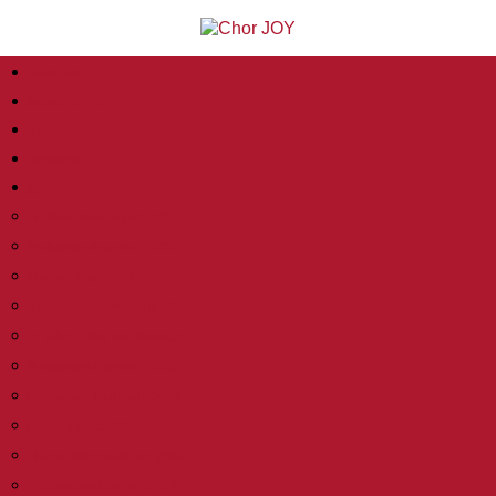
über uns
geschichte
hörbeispiele
termine
galerie
Weihnachtskonzert 2025
Probenwochenende 2025
Chorausflug 2024
Generalversammlung 2023
25 Jahre Chor Joy Samstag
Probenwochenende 2023
Probenwochenende 2022
Emser Markt 2022
Chorausflug Salzburg 2022
Weihnachtskonzert 2021